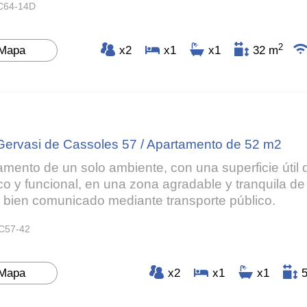
C64-14D
2
Mapa
x2
x1
x1
32 m
Gervasi de Cassoles 57 / Apartamento de 52 m2
amento de un solo ambiente, con una superficie útil 
ico y funcional, en una zona agradable y tranquila d
 bien comunicado mediante transporte público.
C57-42
Mapa
x2
x1
x1