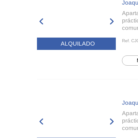
Joaqu
Apart
prácti
comun
Ref. CJ
ALQUILADO
Joaqu
Apart
prácti
comun