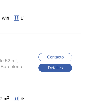
Wifi
1º
Contacto
de 52 m²,
e Barcelona
Detalles
2
52 m
4º