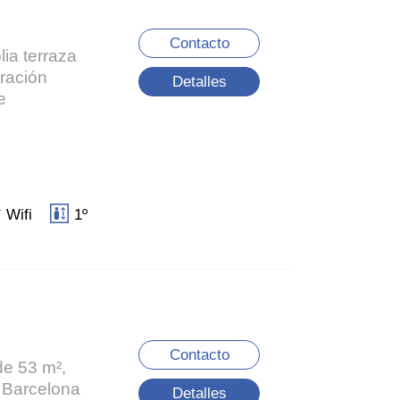
Contacto
ia terraza
ración
Detalles
e
Wifi
1º
Contacto
de 53 m²,
e Barcelona
Detalles