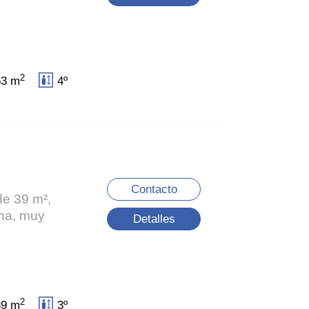
2
53 m
4º
Contacto
de 39 m²,
ona, muy
Detalles
2
39 m
3º