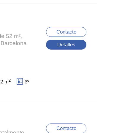
Contacto
de 52 m²,
e Barcelona
Detalles
2
52 m
3º
Contacto
totalmente