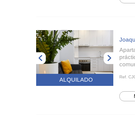
Joaqu
Apart
prácti
comun
Ref. C
ALQUILADO