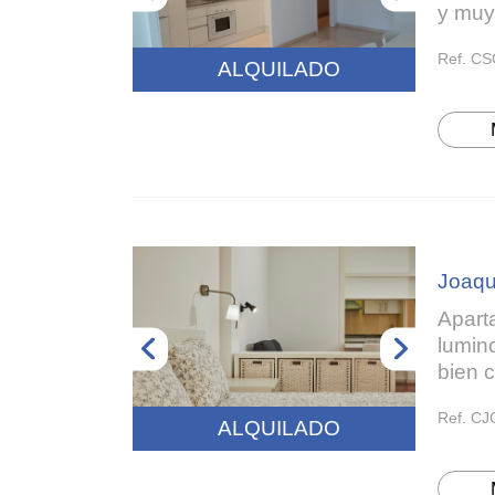
y muy
Ref. CS
ALQUILADO
Joaqu
Apart
lumin
bien 
Ref. CJ
ALQUILADO