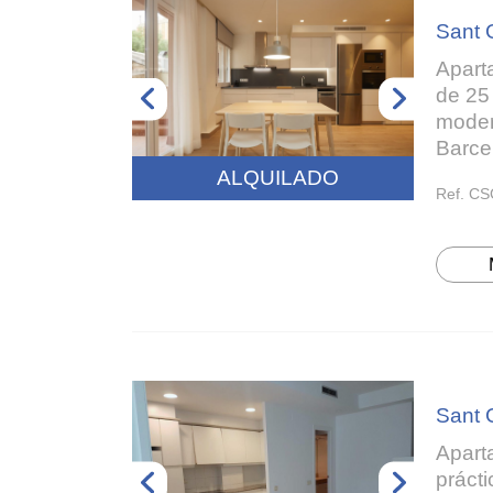
Sant 
Apart
de 25
moder
Barce
ALQUILADO
Ref. CS
Sant 
Apart
práct