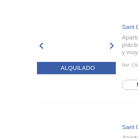
Sant 
Apart
práct
y muy
Ref. CS
ALQUILADO
Sant 
Apart