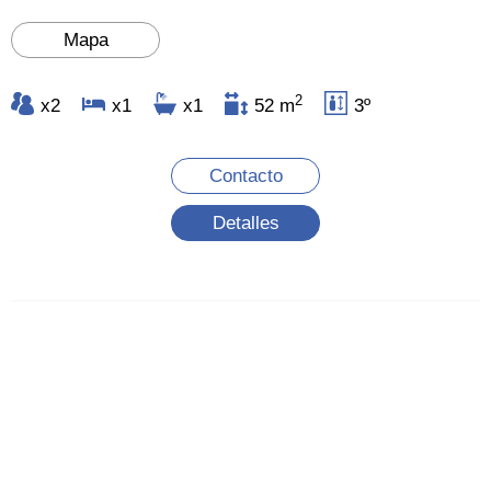
Mapa
2
x2
x1
x1
52 m
3º
Contacto
Detalles