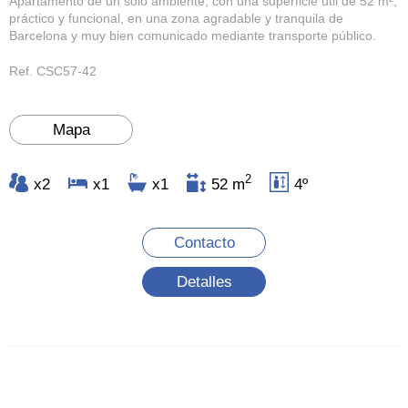
Apartamento de un solo ambiente, con una superficie útil de 52 m²,
práctico y funcional, en una zona agradable y tranquila de
Barcelona y muy bien comunicado mediante transporte público.
Ref. CSC57-42
Mapa
2
x2
x1
x1
52 m
4º
Contacto
Detalles