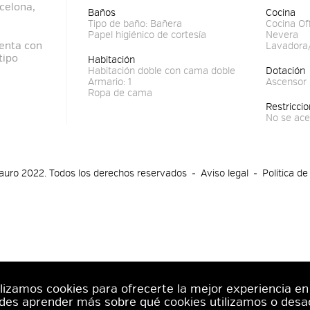
rcelona,
Baños
Cocina
Tipo de baño: Bañera
Cocina Of
Papel higiénico de cortesía
Nevera
enta con
Lavadora
tipo
Habitación
Habitación doble con cama doble
Dotación
Armario: 1
Ascensor
Ropa de cama
Restricci
No se ace
uro 2022. Todos los derechos reservados
Aviso legal
Política de
ilizamos cookies para ofrecerte la mejor experiencia e
des aprender más sobre qué cookies utilizamos o desac