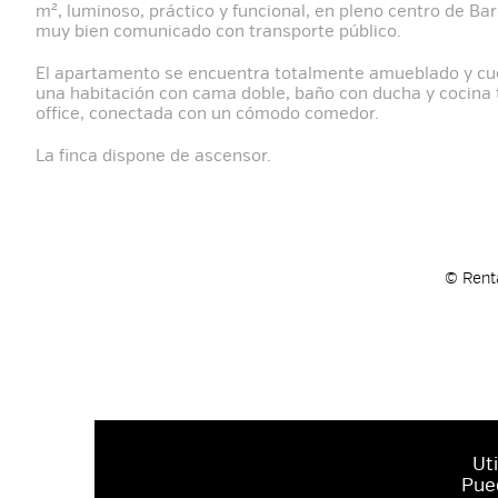
m², luminoso, práctico y funcional, en pleno centro de Ba
muy bien comunicado con transporte público.
El apartamento se encuentra totalmente amueblado y cu
una habitación con cama doble, baño con ducha y cocina 
office, conectada con un cómodo comedor.
La finca dispone de ascensor.
© Renta
Ut
Pue