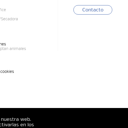
Contacto
fice
/Secadora
ones
ptan animales
 cookies
n nuestra web.
tivarlas en los