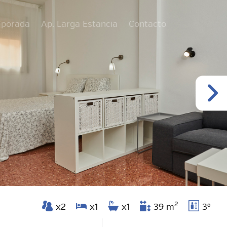
mporada
Ap. Larga Estancia
Contacto
2
x2
x1
x1
39 m
3º